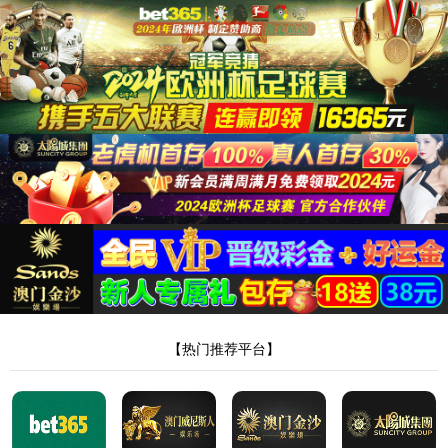
8181801威尼斯检测站
热灸膏厂家升级版
褥疮膏代加工