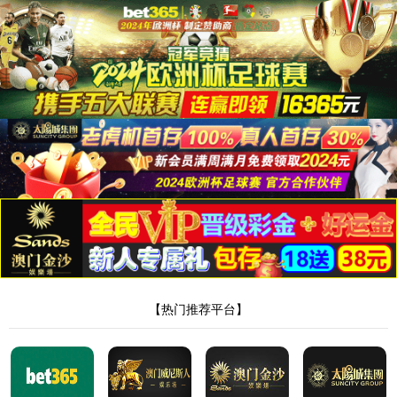
8181801威尼斯检测站
当前位置：
首页
>
产品中心
>
家传本草系列
> 正文